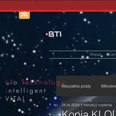
Więcej
Cen
b
io
Technology
Wszystkie posty
Mikrokr
i
ntelligent
VITAL
28 lis 2024
1 minut(y) czytania
Holictic - Wellbeing - 
Kopia KLOU