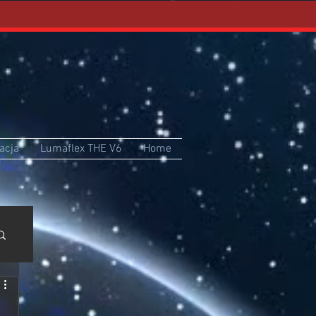
acja
Lumaflex THE V6
Home