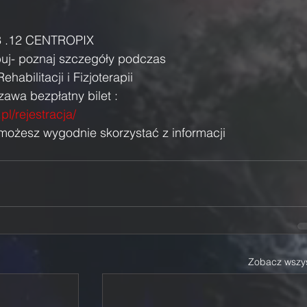
C3 .12 CENTROPIX
buj- poznaj szczegóły podczas 
abilitacji i Fizjoterapii 
awa bezpłatny bilet :
.pl/rejestracja/
 możesz wygodnie skorzystać z informacji
Zobacz wszys