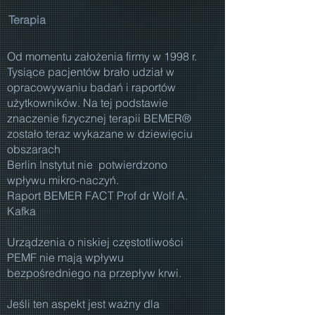
Terapia
Od momentu założenia firmy w 1998 r.
Tysiące pacjentów brało udział w
opracowywaniu badań i raportów
użytkowników. Na tej podstawie
znaczenie fizycznej terapii BEMER®
zostało teraz wykazane w dziewięciu
obszarach
Berlin Instytut nie potwierdzono
wpływu mikro-naczyń.
Raport BEMER FACT Prof dr Wolf A.
Kafka
Urządzenia o niskiej częstotliwości
PEMF nie mają wpływu
bezpośredniego na przepływ krwi.
Jeśli ten aspekt jest ważny dla