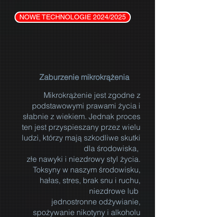
NOWE TECHNOLOGIE 2024/2025
Zaburzenie mikrokrążenia
Mikrokrążenie jest zgodne z
podstawowymi prawami życia i
słabnie z wiekiem. Jednak proces
ten jest przyspieszany przez wielu
ludzi, którzy mają szkodliwe skutki
dla środowiska,
złe nawyki i niezdrowy styl życia.
Toksyny w naszym środowisku,
hałas, stres, brak snu i ruchu,
niezdrowe lub
jednostronne odżywianie,
spożywanie nikotyny i alkoholu