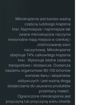
Mikrokrążenie jest bardzo ważną
częścią ludzkiego krążenia
krwi. Najmniejsze i najmniejsze tak
zwane mikroskopijne naczynia
krwionośne mają miejsce w cienkiej i
zróżnicowanej sieci
naczyniowej. Mikrokrążenie
obejmuje 74% całkowitego krążenia
krwi . Wykonuje istotne zadania
transportowe i dostawcze. Dostarcza
naszemu organizmowi 80-100 bilionów
komórek tlenu i składników
odżywczych i jest ważną drogą
dostarczania do usuwania produktów
przemiany materii.
Ograniczone mikrokrążenie jest
przyczyną lub przyczyną wielu chorób