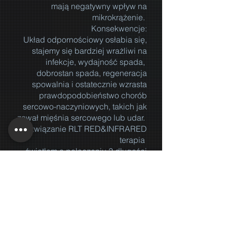
mają negatywny wpływ na
mikrokrążenie.
Konsekwencje:
Układ odpornościowy osłabia się,
stajemy się bardziej wrażliwi na
infekcje, wydajność spada,
dobrostan spada, regeneracja
spowalnia i ostatecznie wzrasta
prawdopodobieństwo chorób
sercowo-naczyniowych, takich jak
zawał mięśnia sercowego lub udar.
Rozwiązanie RLT RED&INFRARED
terapia
światłem o połączeniu 2 długości
fali i odpowiedniej dawce
RAPORT BEMER FAKT
Patenty BEMER wynalazca sygnału