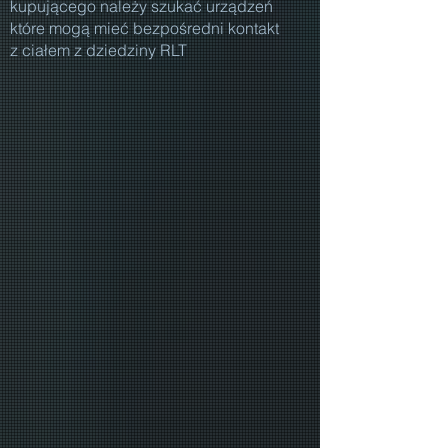
kupującego należy szukać urządzeń
które mogą mieć bezpośredni kontakt
z ciałem z dziedziny RLT