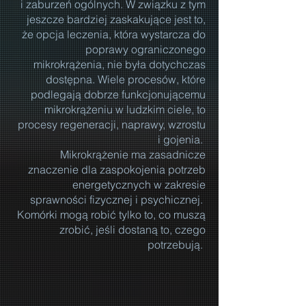
i zaburzeń ogólnych. W związku z tym
jeszcze bardziej zaskakujące jest to,
że opcja leczenia, która wystarcza do
poprawy ograniczonego
mikrokrążenia, nie była dotychczas
dostępna. Wiele procesów, które
podlegają dobrze funkcjonującemu
mikrokrążeniu w ludzkim ciele, to
procesy regeneracji, naprawy, wzrostu
i gojenia.
Mikrokrążenie ma zasadnicze
znaczenie dla zaspokojenia potrzeb
energetycznych w zakresie
sprawności fizycznej i psychicznej.
Komórki mogą robić tylko to, co muszą
zrobić, jeśli dostaną to, czego
potrzebują.