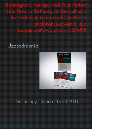
Biomagnetic Therapy and Your Perfect
Life: How to Re-Energize Yourself and
Be Healthy in a Stressed-Out World
.... protokoły używania dla
bezpieczeństwa pracy z BEMER
Uzasadnienia
Technology historia
1998-2018