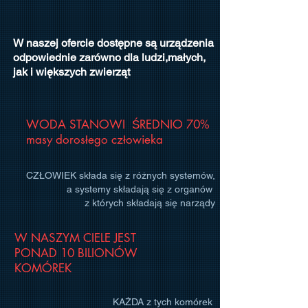
W naszej ofercie dostępne są urządzenia
odpowiednie zarówno dla ludzi,małych,
jak i większych zwierząt
WODA STANOWI ŚREDNIO 70%
masy dorosłego człowieka
CZŁOWIEK składa się z różnych systemów,
a systemy składają się z organów
z których składają się narządy
W NASZYM CIELE JEST
PONAD 10 BILIONÓW
KOMÓREK
KAŻDA z tych komórek