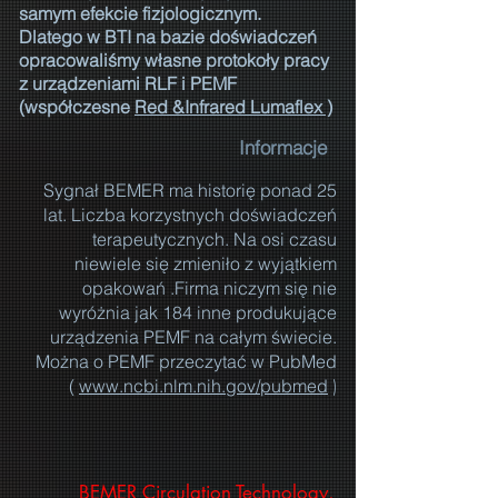
samym efekcie fizjologicznym.
Dlatego w BTI na bazie doświadczeń
opracowaliśmy własne protokoły pracy
z urządzeniami RLF i PEMF
(współczesne
Red &Infrared Lumaflex )
Informacje
Sygnał BEMER ma historię ponad 25
lat. Liczba korzystnych doświadczeń
terapeutycznych. Na osi czasu
niewiele się zmieniło z wyjątkiem
opakowań .Firma niczym się nie
wyróżnia jak 184 inne produkujące
urządzenia PEMF na całym świecie.
Można o PEMF przeczytać w PubMed
)
(
www.ncbi.nlm.nih.gov/pubmed
BEMER Circulation Technology,