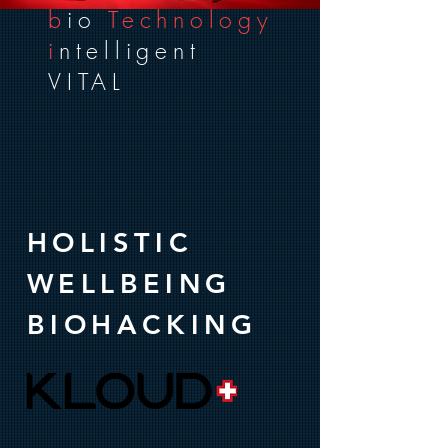
b
io
Technology
i
ntelligent
VITAL
HOLISTIC
WELLBEING
BIOHACKING