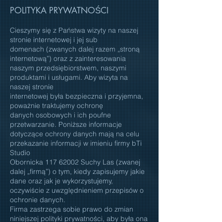
POLITYKA PRYWATNOŚCI
Cieszymy się z Państwa wizyty na naszej
stronie internetowej i jej sub
domenach (zwanych dalej razem „stroną
internetową”) oraz z zainteresowania
naszym przedsiębiorstwem, naszymi
produktami i usługami. Aby wizyta na
naszej stronie
internetowej była bezpieczna i przyjemna,
poważnie traktujemy ochronę
danych osobowych i ich poufne
przetwarzanie. Poniższe informacje
dotyczące ochrony danych mają na celu
przekazanie informacji w imieniu firmy bTi
Studio
Obornicka 117 62002 Suchy Las (zwanej
dalej „firmą”) o tym, kiedy zapisujemy jakie
dane oraz jak je wykorzystujemy,
oczywiście z uwzględnieniem przepisów o
ochronie danych.
Firma zastrzega sobie prawo do zmian
niniejszej polityki prywatności, aby była ona