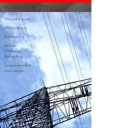
Wszystkie posty
Wszystkie posty
Mikrokrążenie
Elektrosmog
Holictic -
Wellbeing -
Biohacking
Terapia światłem
czerwonym