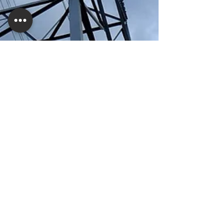
5 minut(y) czytania
Porozmawiajmy o: Elektrosmogu
Większość ludzi słyszała już termin elektrosmog.
Elektrosmog to zakres częstotliwości, który został
przetestowany pod wieloma względami i...