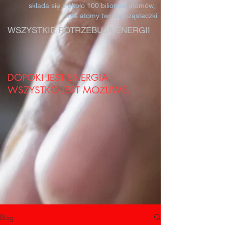
składa się z około 100 bilionów atomów,
a te atomy tworzą cząsteczki
WSZYSTKIE POTRZEBUJĄ ENERGII
DOPÓKI JEST ENERGIA,
WSZYSTKO JEST MOŻLIWE.
Blog