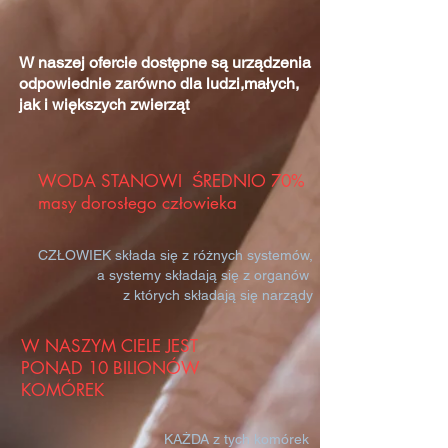
W naszej ofercie dostępne są urządzenia
odpowiednie zarówno dla ludzi,małych,
jak i większych zwierząt
WODA STANOWI ŚREDNIO 70%
masy dorosłego człowieka
CZŁOWIEK składa się z różnych systemów,
a systemy składają się z organów
z których składają się narządy
W NASZYM CIELE JEST
PONAD 10 BILIONÓW
KOMÓREK
KAŻDA z tych komórek