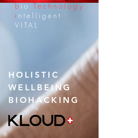
b
io
Technology
i
ntelligent
VITAL
HOLISTIC
WELLBEING
BIOHACKING