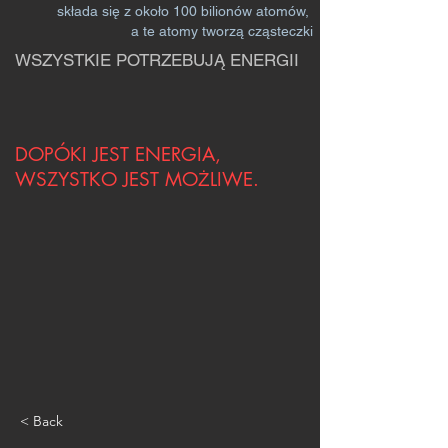
składa się z około 100 bilionów atomów,
a te atomy tworzą cząsteczki
WSZYSTKIE POTRZEBUJĄ ENERGII
DOPÓKI JEST ENERGIA,
WSZYSTKO JEST MOŻLIWE.
< Back