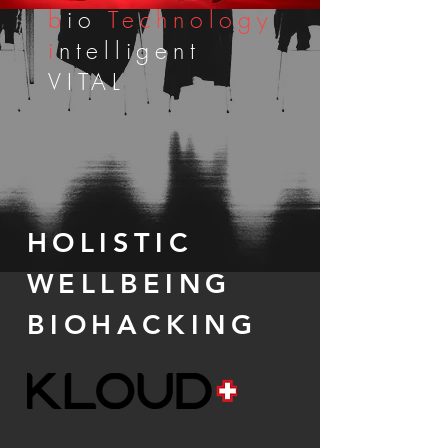
b
io
Technology
i
ntelligent
VITAL
HOLISTIC
WELLBEING
BIOHACKING