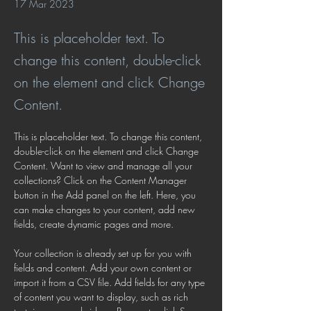
17 Mar 2023
This is placeholder text. To
change this content, double-click
on the element and click Change
Content.
This is placeholder text. To change this content, 
double-click on the element and click Change 
Content. Want to view and manage all your 
collections? Click on the Content Manager 
button in the Add panel on the left. Here, you 
can make changes to your content, add new 
fields, create dynamic pages and more.
Your collection is already set up for you with 
fields and content. Add your own content or 
import it from a CSV file. Add fields for any type 
of content you want to display, such as rich 