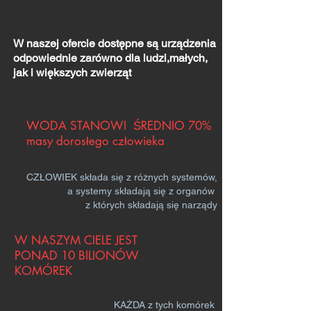
W naszej ofercie dostępne są urządzenia
odpowiednie zarówno dla ludzi,małych,
jak i większych zwierząt
WODA STANOWI ŚREDNIO 70%
masy dorosłego człowieka
CZŁOWIEK składa się z różnych systemów,
a systemy składają się z organów
z których składają się narządy
W NASZYM CIELE JEST
PONAD 10 BILIONÓW
KOMÓREK
KAŻDA z tych komórek