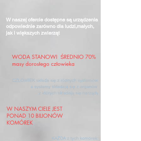
W naszej ofercie dostępne są urządzenia
odpowiednie zarówno dla ludzi,małych,
jak i większych zwierząt
WODA STANOWI ŚREDNIO 70%
masy dorosłego człowieka
CZŁOWIEK składa się z różnych systemów,
a systemy składają się z organów
z których składają się narządy
W NASZYM CIELE JEST
PONAD 10 BILIONÓW
KOMÓREK
KAŻDA z tych komórek