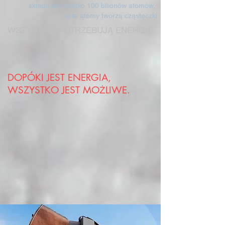
składa się z około 100 bilionów atomów,
a te atomy tworzą cząsteczki
WSZYSTKIE POTRZEBUJĄ ENERGII
DOPÓKI JEST ENERGIA,
WSZYSTKO JEST MOŻLIWE.