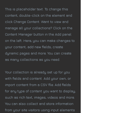
This is placeholder text. To change this
content, double-click on the element and
click Change Content. Want to view and
manage all your collections? Click on the
Content Manager button in the Add panel
on the left. Here, you can make changes to
your content, add new fields, create
dynamic pages and more. You can create
as many collections as you need.
Your collection is already set up for you
with fields and content. Add your own, or
import content from a CSV file. Add fields
for any type of content you want to display,
such as rich text, images, videos and more.
You can also collect and store information
from your site visitors using input elements