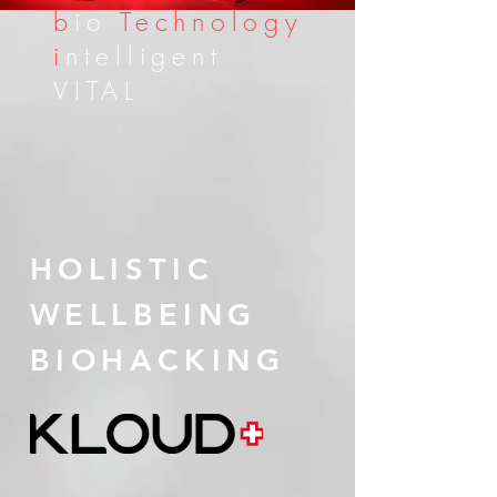
b
io
Technology
i
ntelligent
VITAL
HOLISTIC
WELLBEING
BIOHACKING